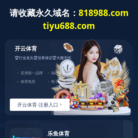
ld体育（中国）官方网站欢迎您！客服热线：0576-
中文站
English
|
82728666-0
关于我们
ABOUT
ld体育（中国）官方网站，是一家集体育用品设计、研发、生
产、销售与服务于一体的新三板挂牌公司（股票简称“康莱股份”，