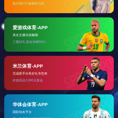
新产品推荐 / New Product