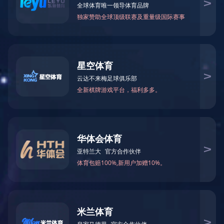
代码为830877）。
康莱股份围绕全民健身健康产业链，秉承“专注家庭体育，成
就世界健康”的经营宗旨，专注家用体育运动用品、智能运动器械
研发、制造、销售与服务，打造具有国际影响力的体育行业领先品
牌，致力于成为全球领先的体育运动用品供应商（品牌商）。以
“运动神”、“IUNNDS”等体育用品品牌营销及服务为主线，通过“互
联网+”，实行“境外+境内，线上+线下”全渠道运营。
公司主要产品包括ld体育（中国）官方网站、乒乓球桌、力
线下渠道，我们的客户涵盖
量器械等，全球销量均位居前列。
众多全球体育用品知名品牌商及世界500强企业。
线上渠
道，Amazon
、Walmart等
平台相关类目Top50中,我们的产品
长期占比50%左右。凭借产品研发生产及业务管理等方面
的创新优势，公司已经进入了美国Academy、德国Aldi和
Lidl、澳大利亚K-mart、加拿大Canadian Tir···
了解更多>>